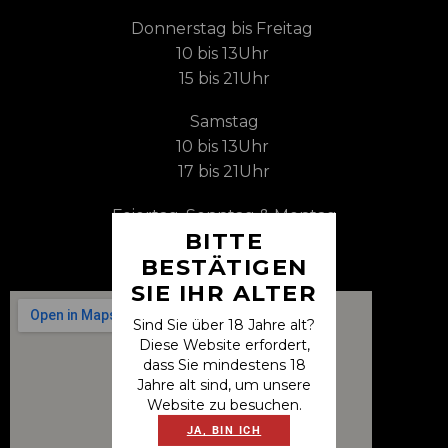
Donnerstag bis Freitag
10 bis 13Uhr
15 bis 21Uhr
Samstag
10 bis 13Uhr
17 bis 21Uhr
Feiertag, Sonntag & Montag
BITTE
Ruhetag
BESTÄTIGEN
SIE IHR ALTER
Sind Sie über 18 Jahre alt?
Diese Website erfordert,
dass Sie mindestens 18
Jahre alt sind, um unsere
Website zu besuchen.
JA, BIN ICH